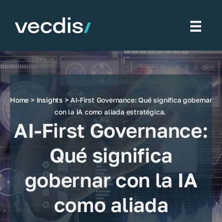
Saltar
al
contenido
Home
>
Insights
> AI-First Governance: Qué significa gobernar
con la IA como aliada estratégica.
AI-First Governance:
Qué significa
gobernar con la IA
como aliada