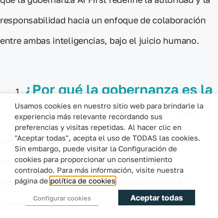
responsabilidad hacia un enfoque de colaboración
entre ambas inteligencias, bajo el juicio humano.
¿Por qué la gobernanza es la
clave del liderazgo AI First?
Usamos cookies en nuestro sitio web para brindarle la
experiencia más relevante recordando sus
preferencias y visitas repetidas. Al hacer clic en
"Aceptar todas", acepta el uso de TODAS las cookies.
Sin una gobernanza sólida, la inteligencia puede
Sin embargo, puede visitar la Configuración de
cookies para proporcionar un consentimiento
volverse incontrolable o irrelevante. Las
controlado. Para más información, visite nuestra
organizaciones están descubriendo que la IA no
página de
política de cookies
Aceptar todas
Configurar cookies
fracasa por falta de tecnología, sino por ausencia de