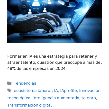
Formar en IA es una estrategia para retener y
atraer talento, cuestión que preocupa a más del
48% de las empresas en 2024.
Categorías
Tendencias
Etiquetas
ecosistema laboral
,
IA
,
IAprofile
,
Innovación
tecnológica
,
inteligencia aumentada
,
talento
,
Transformación digital