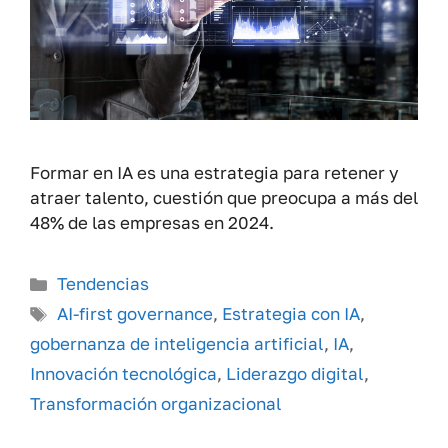
Formar en IA es una estrategia para retener y
atraer talento, cuestión que preocupa a más del
48% de las empresas en 2024.
Categorías
Tendencias
Etiquetas
AI-first governance
,
Estrategia con IA
,
gobernanza de inteligencia artificial
,
IA
,
Innovación tecnológica
,
Liderazgo digital
,
Transformación organizacional