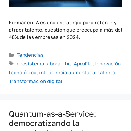
Formar en IA es una estrategia para retener y
atraer talento, cuestión que preocupa a más del
48% de las empresas en 2024.
Categorías
Tendencias
Etiquetas
ecosistema laboral
,
IA
,
IAprofile
,
Innovación
tecnológica
,
inteligencia aumentada
,
talento
,
Transformación digital
Quantum-as-a-Service:
democratizando la