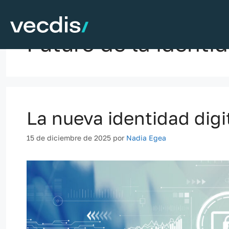
Saltar
al
contenido
Futuro de la identi
La nueva identidad digi
15 de diciembre de 2025
por
Nadia Egea