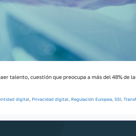
traer talento, cuestión que preocupa a más del 48% de l
entidad digital
,
Privacidad digital
,
Regulación Europea
,
SSI
,
Trans