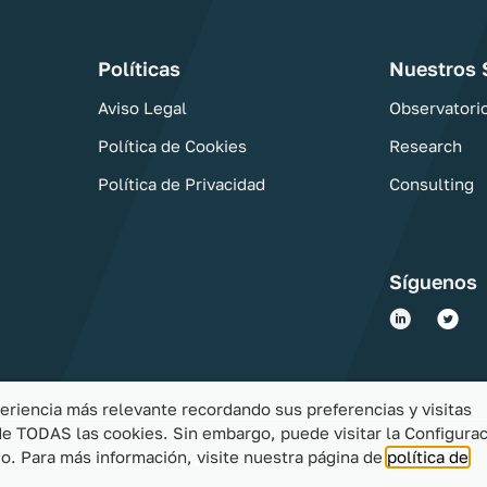
Políticas
Nuestros 
Aviso Legal
Observatori
Política de Cookies
Research
Política de Privacidad
Consulting
Síguenos
eriencia más relevante recordando sus preferencias y visitas
 de TODAS las cookies. Sin embargo, puede visitar la Configura
o. Para más información, visite nuestra página de
política de
ño y desarrollo por
ómibu