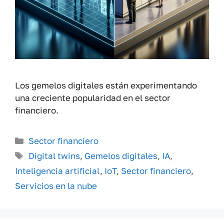
Los gemelos digitales están experimentando
una creciente popularidad en el sector
financiero.
Categorías
Sector financiero
Etiquetas
Digital twins
,
Gemelos digitales
,
IA
,
Inteligencia artificial
,
IoT
,
Sector financiero
,
Servicios en la nube