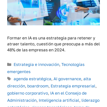
Formar en IA es una estrategia para retener y
atraer talento, cuestión que preocupa a más del
48% de las empresas en 2024.
Categorías
Estrategia e innovación
,
Tecnologías
emergentes
Etiquetas
agenda estratégica
,
AI governance
,
alta
dirección
,
boardroom
,
Estrategia empresarial
,
gobierno corporativo
,
IA en el Consejo de
Administración
,
Inteligencia artificial
,
liderazgo