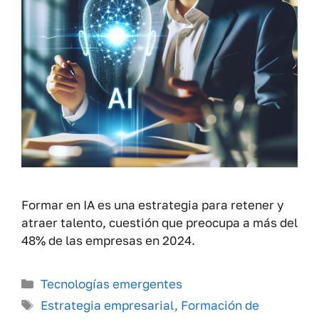
Formar en IA es una estrategia para retener y
atraer talento, cuestión que preocupa a más del
48% de las empresas en 2024.
Categorías
Tecnologías emergentes
Etiquetas
Estrategia empresarial
,
Formación de