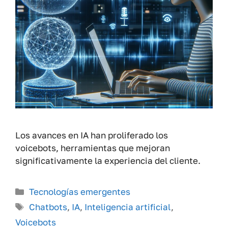
Los avances en IA han proliferado los
voicebots, herramientas que mejoran
significativamente la experiencia del cliente.
Categorías
Tecnologías emergentes
Etiquetas
Chatbots
,
IA
,
Inteligencia artificial
,
Voicebots