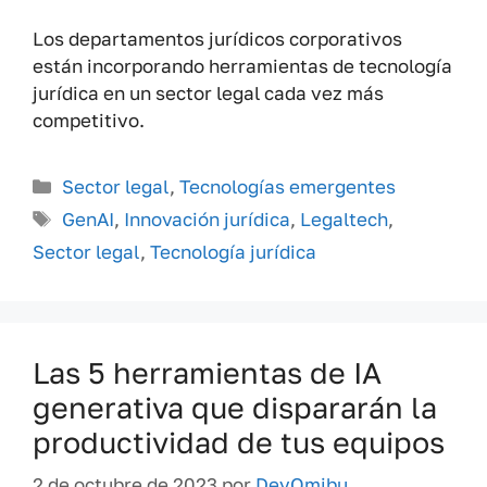
Los departamentos jurídicos corporativos
están incorporando herramientas de tecnología
jurídica en un sector legal cada vez más
competitivo.
Categorías
Sector legal
,
Tecnologías emergentes
Etiquetas
GenAI
,
Innovación jurídica
,
Legaltech
,
Sector legal
,
Tecnología jurídica
Las 5 herramientas de IA
generativa que dispararán la
productividad de tus equipos
2 de octubre de 2023
por
DevOmibu