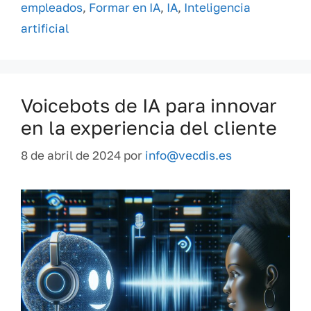
empleados
,
Formar en IA
,
IA
,
Inteligencia
artificial
Voicebots de IA para innovar
en la experiencia del cliente
8 de abril de 2024
por
info@vecdis.es