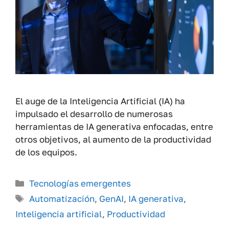
El auge de la Inteligencia Artificial (IA) ha
impulsado el desarrollo de numerosas
herramientas de IA generativa enfocadas, entre
otros objetivos, al aumento de la productividad
de los equipos.
Categorías
Tecnologías emergentes
Etiquetas
Automatización
,
GenAI
,
IA generativa
,
Inteligencia artificial
,
Productividad