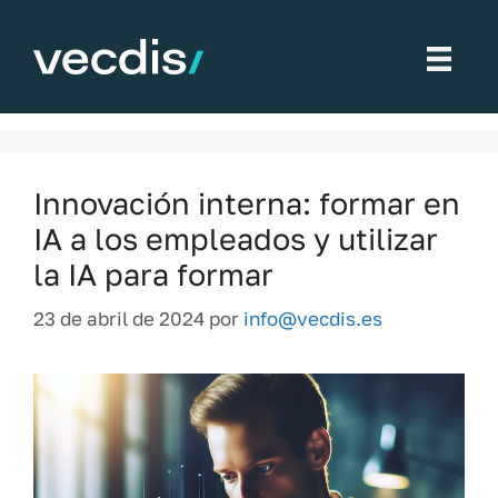
Saltar
al
Formación de empleados
contenido
Innovación interna: formar en
IA a los empleados y utilizar
la IA para formar
23 de abril de 2024
por
info@vecdis.es